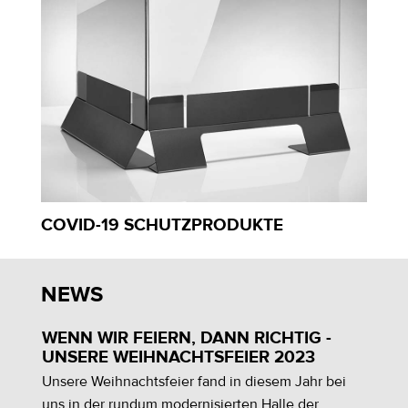
COVID-19 SCHUTZPRODUKTE
NEWS
WENN WIR FEIERN, DANN RICHTIG -
A
UNSERE WEIHNACHTSFEIER 2023
U
Unsere Weihnachtsfeier fand in diesem Jahr bei
C
uns in der rundum modernisierten Halle der