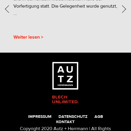
20
r
Vorfertigung statt. Die Gelegenheit wurde genutzt,
...
Weiter lesen >
W
IMPRESSUM
DATENSCHUTZ
AGB
KONTAKT
Copyright 2020 Autz + Herrmann | All Rights