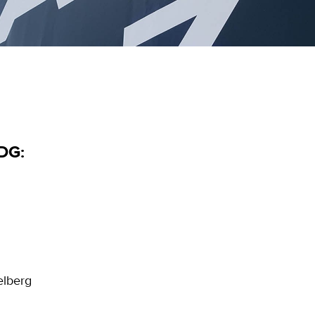
DG:
elberg