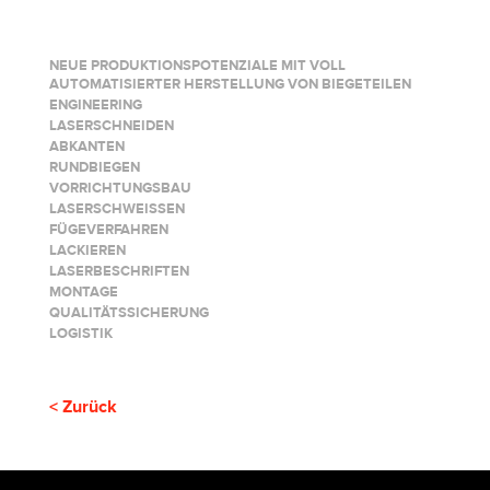
NEUE PRODUKTIONSPOTENZIALE MIT VOLL
AUTOMATISIERTER HERSTELLUNG VON BIEGETEILEN
ENGINEERING
LASERSCHNEIDEN
ABKANTEN
RUNDBIEGEN
VORRICHTUNGSBAU
LASERSCHWEISSEN
FÜGEVERFAHREN
LACKIEREN
LASERBESCHRIFTEN
MONTAGE
QUALITÄTSSICHERUNG
LOGISTIK
< Zurück